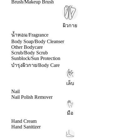
Brush/Makeup Brush
ผิวกาย
น้ำหอม/Fragrance
Body Soap/Body Cleanser
Other Bodycare
Scrub/Body Scrub
Sunblock/Sun Protection
บำรุงผิวกาย/Body Care
เล็บ
Nail
Nail Polish Remover
มือ
Hand Cream
Hand Sanitizer