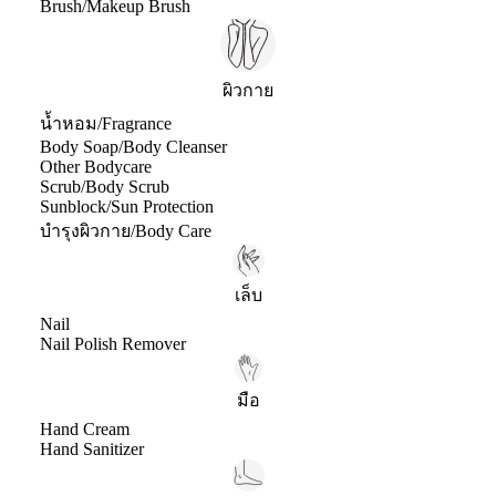
Brush/Makeup Brush
ผิวกาย
น้ำหอม/Fragrance
Body Soap/Body Cleanser
Other Bodycare
Scrub/Body Scrub
Sunblock/Sun Protection
บำรุงผิวกาย/Body Care
เล็บ
Nail
Nail Polish Remover
มือ
Hand Cream
Hand Sanitizer