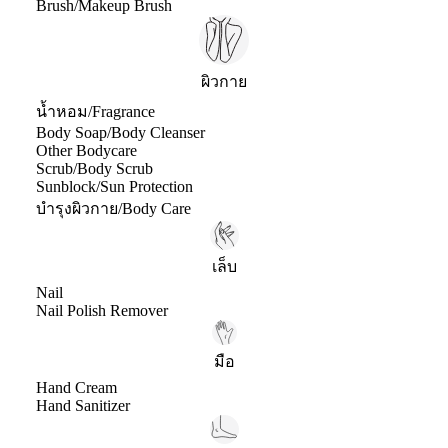
Brush/Makeup Brush
ผิวกาย
น้ำหอม/Fragrance
Body Soap/Body Cleanser
Other Bodycare
Scrub/Body Scrub
Sunblock/Sun Protection
บำรุงผิวกาย/Body Care
เล็บ
Nail
Nail Polish Remover
มือ
Hand Cream
Hand Sanitizer