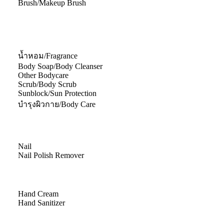
Brush/Makeup Brush
น้ำหอม/Fragrance
Body Soap/Body Cleanser
Other Bodycare
Scrub/Body Scrub
Sunblock/Sun Protection
บำรุงผิวกาย/Body Care
Nail
Nail Polish Remover
Hand Cream
Hand Sanitizer