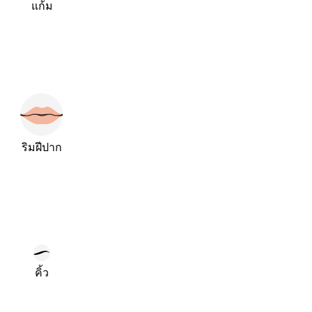
แก้ม
ริมฝีปาก
คิ้ว