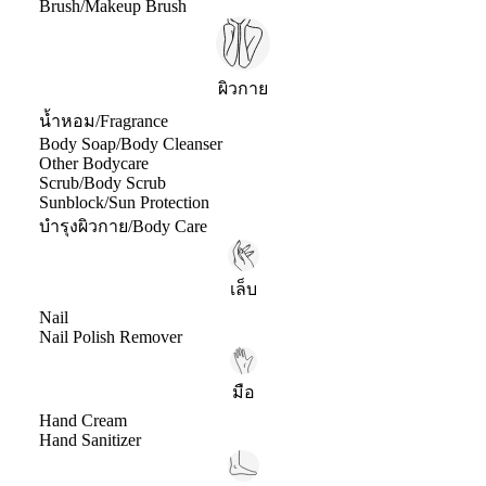
Brush/Makeup Brush
ผิวกาย
น้ำหอม/Fragrance
Body Soap/Body Cleanser
Other Bodycare
Scrub/Body Scrub
Sunblock/Sun Protection
บำรุงผิวกาย/Body Care
เล็บ
Nail
Nail Polish Remover
มือ
Hand Cream
Hand Sanitizer