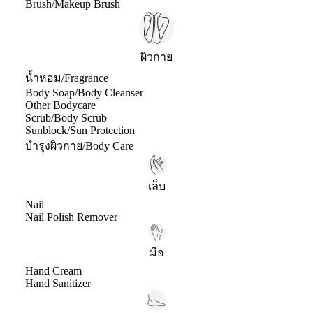
Brush/Makeup Brush
ผิวกาย
น้ำหอม/Fragrance
Body Soap/Body Cleanser
Other Bodycare
Scrub/Body Scrub
Sunblock/Sun Protection
บำรุงผิวกาย/Body Care
เล็บ
Nail
Nail Polish Remover
มือ
Hand Cream
Hand Sanitizer