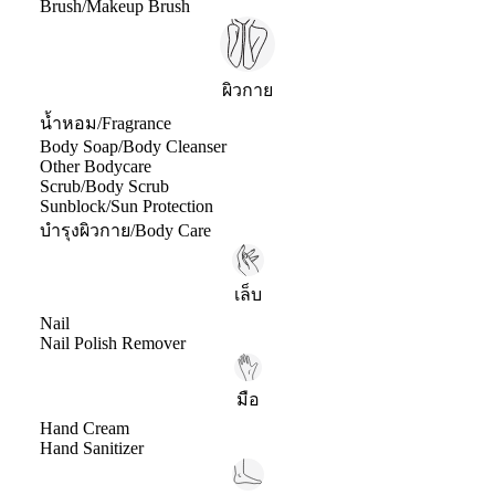
Brush/Makeup Brush
ผิวกาย
น้ำหอม/Fragrance
Body Soap/Body Cleanser
Other Bodycare
Scrub/Body Scrub
Sunblock/Sun Protection
บำรุงผิวกาย/Body Care
เล็บ
Nail
Nail Polish Remover
มือ
Hand Cream
Hand Sanitizer