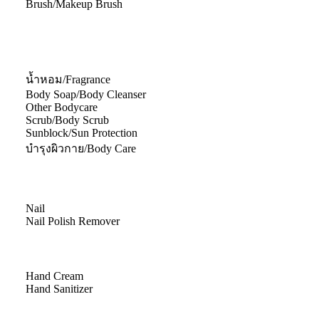
Brush/Makeup Brush
น้ำหอม/Fragrance
Body Soap/Body Cleanser
Other Bodycare
Scrub/Body Scrub
Sunblock/Sun Protection
บำรุงผิวกาย/Body Care
Nail
Nail Polish Remover
Hand Cream
Hand Sanitizer