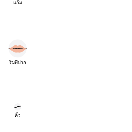
แก้ม
ริมฝีปาก
คิ้ว