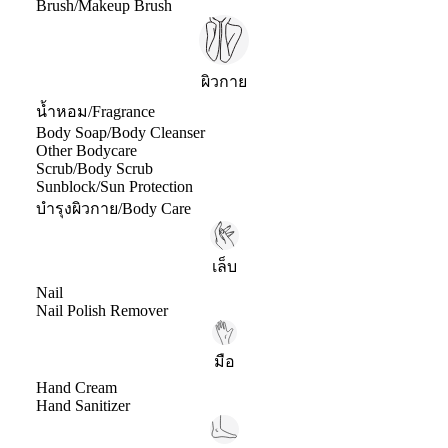
Brush/Makeup Brush
ผิวกาย
น้ำหอม/Fragrance
Body Soap/Body Cleanser
Other Bodycare
Scrub/Body Scrub
Sunblock/Sun Protection
บำรุงผิวกาย/Body Care
เล็บ
Nail
Nail Polish Remover
มือ
Hand Cream
Hand Sanitizer