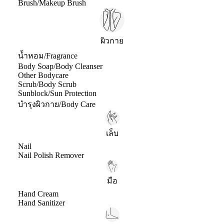
Brush/Makeup Brush
ผิวกาย
น้ำหอม/Fragrance
Body Soap/Body Cleanser
Other Bodycare
Scrub/Body Scrub
Sunblock/Sun Protection
บำรุงผิวกาย/Body Care
เล็บ
Nail
Nail Polish Remover
มือ
Hand Cream
Hand Sanitizer