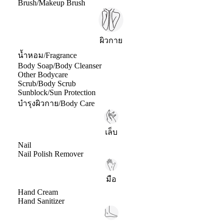
Brush/Makeup Brush
ผิวกาย
น้ำหอม/Fragrance
Body Soap/Body Cleanser
Other Bodycare
Scrub/Body Scrub
Sunblock/Sun Protection
บำรุงผิวกาย/Body Care
เล็บ
Nail
Nail Polish Remover
มือ
Hand Cream
Hand Sanitizer