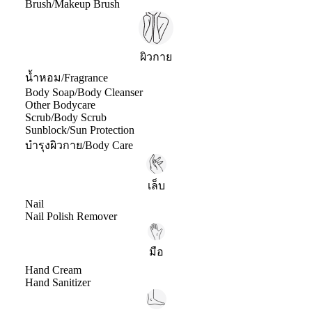
Brush/Makeup Brush
ผิวกาย
น้ำหอม/Fragrance
Body Soap/Body Cleanser
Other Bodycare
Scrub/Body Scrub
Sunblock/Sun Protection
บำรุงผิวกาย/Body Care
เล็บ
Nail
Nail Polish Remover
มือ
Hand Cream
Hand Sanitizer