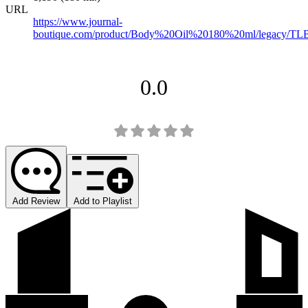
URL
https://www.journal-
boutique.com/product/Body%20Oil%20180%20ml/legacy/T
0.0
Add Review
Add to Playlist