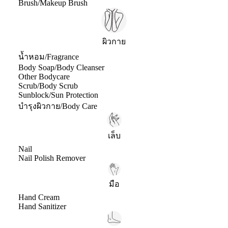
Brush/Makeup Brush
ผิวกาย
น้ำหอม/Fragrance
Body Soap/Body Cleanser
Other Bodycare
Scrub/Body Scrub
Sunblock/Sun Protection
บำรุงผิวกาย/Body Care
เล็บ
Nail
Nail Polish Remover
มือ
Hand Cream
Hand Sanitizer