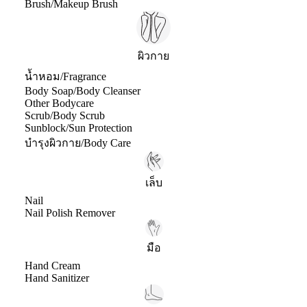
Brush/Makeup Brush
ผิวกาย
น้ำหอม/Fragrance
Body Soap/Body Cleanser
Other Bodycare
Scrub/Body Scrub
Sunblock/Sun Protection
บำรุงผิวกาย/Body Care
เล็บ
Nail
Nail Polish Remover
มือ
Hand Cream
Hand Sanitizer