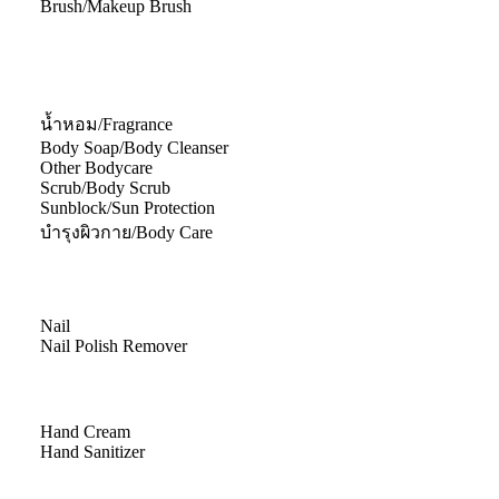
Brush/Makeup Brush
น้ำหอม/Fragrance
Body Soap/Body Cleanser
Other Bodycare
Scrub/Body Scrub
Sunblock/Sun Protection
บำรุงผิวกาย/Body Care
Nail
Nail Polish Remover
Hand Cream
Hand Sanitizer