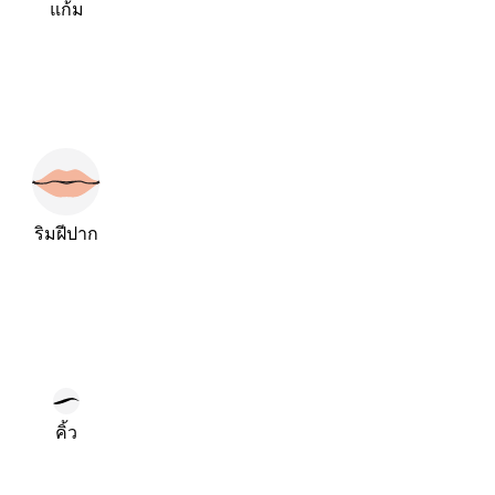
แก้ม
ริมฝีปาก
คิ้ว