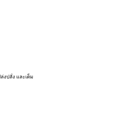
่งปลั่ง และเต็ม