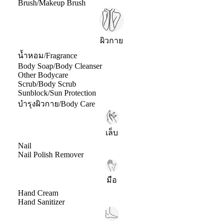
Brush/Makeup Brush
ผิวกาย
น้ำหอม/Fragrance
Body Soap/Body Cleanser
Other Bodycare
Scrub/Body Scrub
Sunblock/Sun Protection
บำรุงผิวกาย/Body Care
เล็บ
Nail
Nail Polish Remover
มือ
Hand Cream
Hand Sanitizer