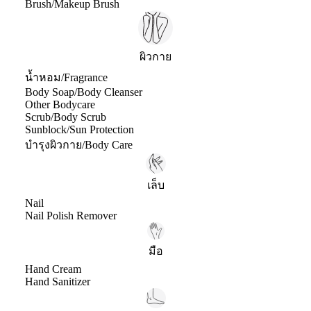
Brush/Makeup Brush
ผิวกาย
น้ำหอม/Fragrance
Body Soap/Body Cleanser
Other Bodycare
Scrub/Body Scrub
Sunblock/Sun Protection
บำรุงผิวกาย/Body Care
เล็บ
Nail
Nail Polish Remover
มือ
Hand Cream
Hand Sanitizer