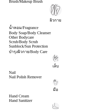
Brush/Makeup Brush
ผิวกาย
น้ำหอม/Fragrance
Body Soap/Body Cleanser
Other Bodycare
Scrub/Body Scrub
Sunblock/Sun Protection
บำรุงผิวกาย/Body Care
เล็บ
Nail
Nail Polish Remover
มือ
Hand Cream
Hand Sanitizer