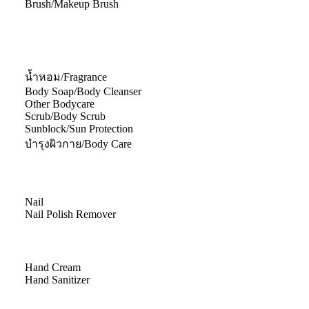
Brush/Makeup Brush
น้ำหอม/Fragrance
Body Soap/Body Cleanser
Other Bodycare
Scrub/Body Scrub
Sunblock/Sun Protection
บำรุงผิวกาย/Body Care
Nail
Nail Polish Remover
Hand Cream
Hand Sanitizer