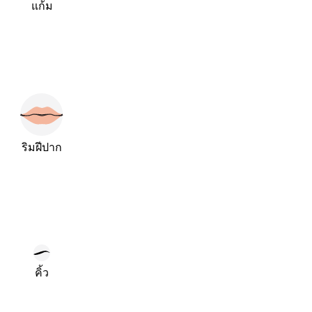
แก้ม
ริมฝีปาก
คิ้ว