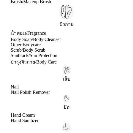
Brush/Makeup Brush
ผิวกาย
น้ำหอม/Fragrance
Body Soap/Body Cleanser
Other Bodycare
Scrub/Body Scrub
Sunblock/Sun Protection
บำรุงผิวกาย/Body Care
เล็บ
Nail
Nail Polish Remover
มือ
Hand Cream
Hand Sanitizer