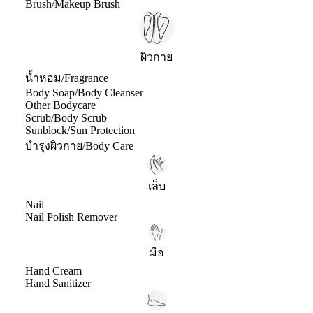
Brush/Makeup Brush
ผิวกาย
น้ำหอม/Fragrance
Body Soap/Body Cleanser
Other Bodycare
Scrub/Body Scrub
Sunblock/Sun Protection
บำรุงผิวกาย/Body Care
เล็บ
Nail
Nail Polish Remover
มือ
Hand Cream
Hand Sanitizer