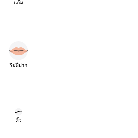
แก้ม
ริมฝีปาก
คิ้ว