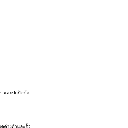
ำ และปกปิดข้อ
ดด่างดำและริ้ว