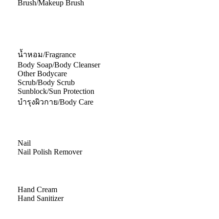
Brush/Makeup Brush
น้ำหอม/Fragrance
Body Soap/Body Cleanser
Other Bodycare
Scrub/Body Scrub
Sunblock/Sun Protection
บำรุงผิวกาย/Body Care
Nail
Nail Polish Remover
Hand Cream
Hand Sanitizer