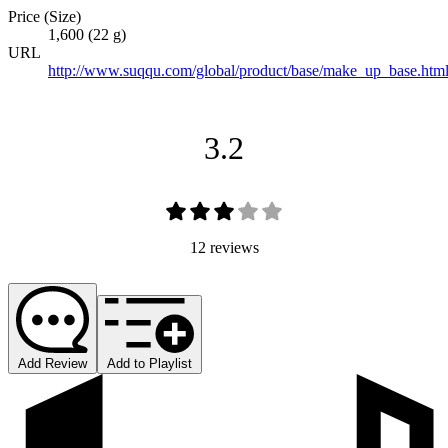
Price (Size)
1,600 (22 g)
URL
http://www.suqqu.com/global/product/base/make_up_base.htm
3.2
12 reviews
Add Review
Add to Playlist