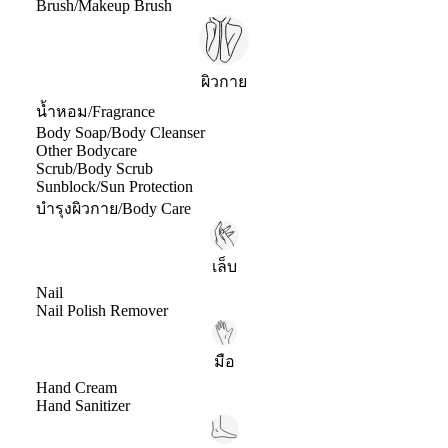
Brush/Makeup Brush
ผิวกาย
น้ำหอม/Fragrance
Body Soap/Body Cleanser
Other Bodycare
Scrub/Body Scrub
Sunblock/Sun Protection
บำรุงผิวกาย/Body Care
เล็บ
Nail
Nail Polish Remover
มือ
Hand Cream
Hand Sanitizer