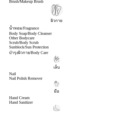
Brush/Makeup Brush
ผิวกาย
น้ำหอม/Fragrance
Body Soap/Body Cleanser
Other Bodycare
Scrub/Body Scrub
Sunblock/Sun Protection
บำรุงผิวกาย/Body Care
เล็บ
Nail
Nail Polish Remover
มือ
Hand Cream
Hand Sanitizer