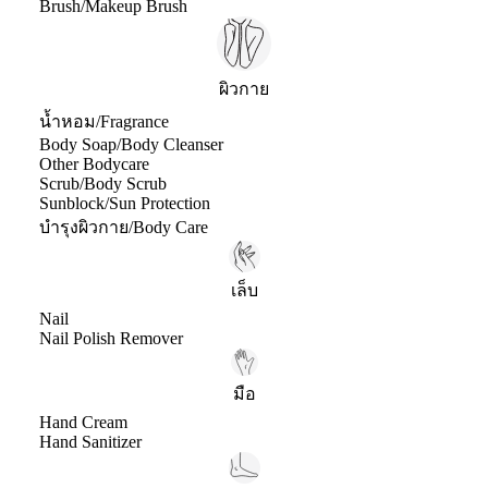
Brush/Makeup Brush
ผิวกาย
น้ำหอม/Fragrance
Body Soap/Body Cleanser
Other Bodycare
Scrub/Body Scrub
Sunblock/Sun Protection
บำรุงผิวกาย/Body Care
เล็บ
Nail
Nail Polish Remover
มือ
Hand Cream
Hand Sanitizer