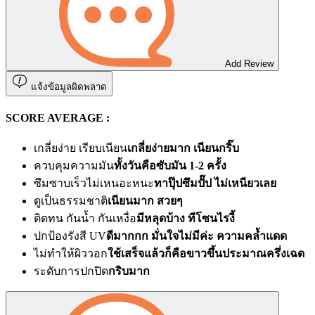
Add Review
แจ้งข้อมูลผิดพลาด
SCORE AVERAGE :
เกลี่ยง่าย เรียบเนียน
เกลี่ยง่ายมาก เนียนกริ๊บ
ควบคุมความมัน
ทั้งวันคือซับมัน 1-2 ครั้ง
ซึมซาบเร็วไม่เหนอะหนะ
ทาปุ๊ปซึมปั๊ป ไม่เหนียวเลย
ดูเป็นธรรมชาติ
เนียนมาก สวยๆ
ติดทน กันน้ำ กันเหงื่อ
มีหลุดบ้าง ทีโซนไรงี้
ปกป้องรังสี UV
ดีมากกก มั่นใจไม่มีค่ะ ความคล้ำแดด
ไม่ทำให้ผิววอก
ใช้เสร็จแล้วก็คือขาวขึ้นประมาณครึ่งเฉด
ระดับการปกปิด
กริบมาก