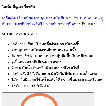
ไอเท็มนี้ดูแลเกี่ยวกับ
เกลี่ยง่าย เรียบเนียน
ควบคุมความมัน
ซึมซาบเร็วไม่เหนอะหนะ
ดู
เป็นธรรมชาติ
ปกป้องรังสี UV
ระดับการปกปิด
ช่วยเติม Issue
SCORE AVERAGE :
เกลี่ยง่าย เรียบเนียน
เกลี่ยง่ายมาก เนียนกริ๊บ
ควบคุมความมัน
ทั้งวันคือซับมัน 1-2 ครั้ง
ซึมซาบเร็วไม่เหนอะหนะ
ทาปุ๊ปซึมปั๊ป ไม่เหนียวเลย
ดูเป็นธรรมชาติ
เนียนมาก สวยๆ
ติดทน กันน้ำ กันเหงื่อ
มีหลุดบ้าง ทีโซนไรงี้
ปกป้องรังสี UV
ดีมากกก มั่นใจไม่มีค่ะ ความคล้ำแดด
ไม่ทำให้ผิววอก
ใช้เสร็จแล้วก็คือขาวขึ้นประมาณครึ่งเฉด
ระดับการปกปิด
กริบมาก