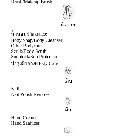
Brush/Makeup Brush
ผิวกาย
น้ำหอม/Fragrance
Body Soap/Body Cleanser
Other Bodycare
Scrub/Body Scrub
Sunblock/Sun Protection
บำรุงผิวกาย/Body Care
เล็บ
Nail
Nail Polish Remover
มือ
Hand Cream
Hand Sanitizer