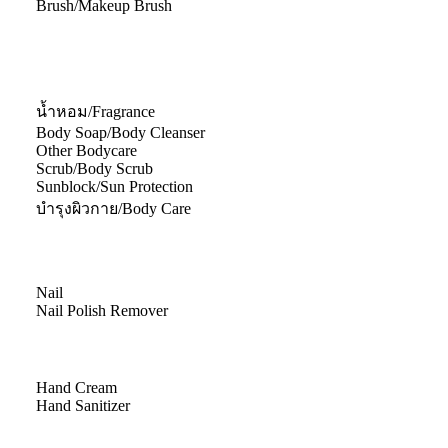
Brush/Makeup Brush
น้ำหอม/Fragrance
Body Soap/Body Cleanser
Other Bodycare
Scrub/Body Scrub
Sunblock/Sun Protection
บำรุงผิวกาย/Body Care
Nail
Nail Polish Remover
Hand Cream
Hand Sanitizer