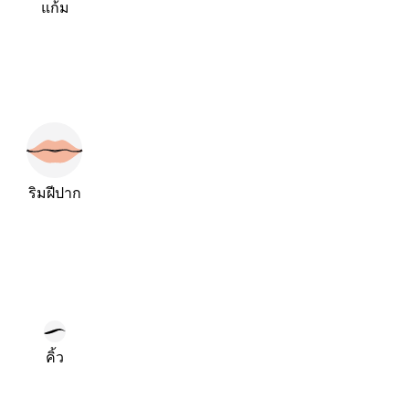
แก้ม
ริมฝีปาก
คิ้ว