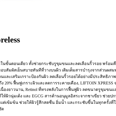
reless
ึกในขั้นตอนเดียว ทั้งช่วยกระชับรูขุมขนและลดเลือนริ้วรอย พร้อมค
 มอบสัมผัสเย็นสบายทันทีที่วางบนผิว เติมเต็มสารบำรุงจากส่วนผสมพ
าเจนและเสริมเกราะป้องกันผิว ลดเลือนริ้วรอยได้อย่างมีประสิทธิ
ิกถึง 20% ฟื้นฟูเกราะผิวและลดการระคายเคือง, LIFTOIN XPRESS 
่องยาวนาน, Retinol ที่ทรงพลังในการฟื้นฟูผิว ลดขนาดรูขุมขนแล
ีให้ผิวนุ่มเด้ง และ EGCG สารต้านอนุมูลอิสระจากชาเขียว ช่วยปก
้มข้น ช่วยให้ผิวรู้สึกสดชื่น อิ่มน้ำ และกระชับขึ้นในทุกครั้งที
ชัด