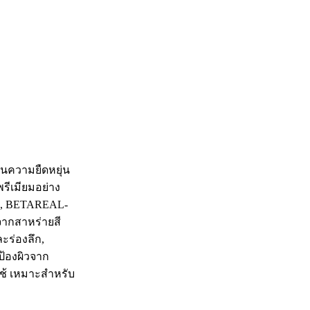
ืนความยืดหยุ่น
รีเมียมอย่าง
ภาพ, BETAREAL-
จากสาหร่ายสี
ะร่องลึก,
ป้องผิวจาก
่ใช้ เหมาะสำหรับ