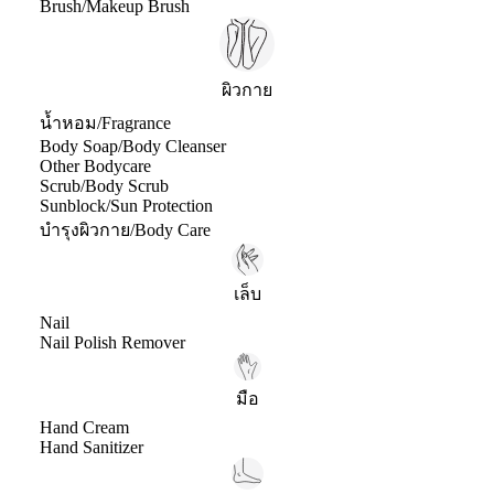
Brush/Makeup Brush
ผิวกาย
น้ำหอม/Fragrance
Body Soap/Body Cleanser
Other Bodycare
Scrub/Body Scrub
Sunblock/Sun Protection
บำรุงผิวกาย/Body Care
เล็บ
Nail
Nail Polish Remover
มือ
Hand Cream
Hand Sanitizer