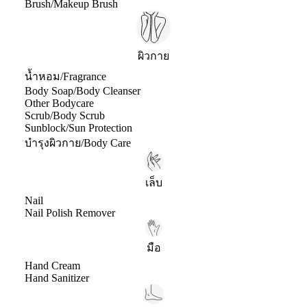
Brush/Makeup Brush
ผิวกาย
น้ำหอม/Fragrance
Body Soap/Body Cleanser
Other Bodycare
Scrub/Body Scrub
Sunblock/Sun Protection
บำรุงผิวกาย/Body Care
เล็บ
Nail
Nail Polish Remover
มือ
Hand Cream
Hand Sanitizer