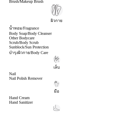
Brush/Makeup Brush
ผิวกาย
น้ำหอม/Fragrance
Body Soap/Body Cleanser
Other Bodycare
Scrub/Body Scrub
Sunblock/Sun Protection
บำรุงผิวกาย/Body Care
เล็บ
Nail
Nail Polish Remover
มือ
Hand Cream
Hand Sanitizer