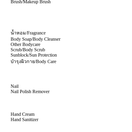
Brush/Makeup Brush
น้ำหอม/Fragrance
Body Soap/Body Cleanser
Other Bodycare
Scrub/Body Scrub
Sunblock/Sun Protection
บำรุงผิวกาย/Body Care
Nail
Nail Polish Remover
Hand Cream
Hand Sanitizer