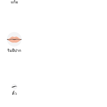
แก้ม
ริมฝีปาก
คิ้ว