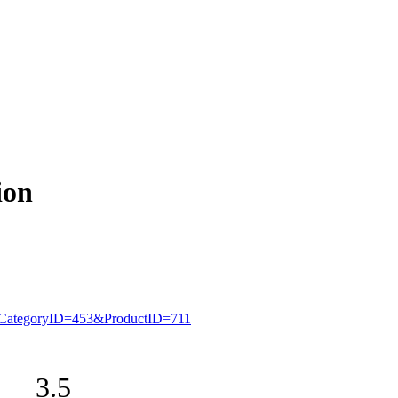
ion
px?CategoryID=453&ProductID=711
3.5