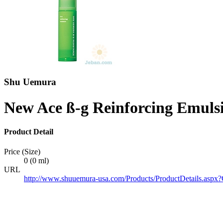
Shu Uemura
New Ace ß-g Reinforcing Emuls
Product Detail
Price (Size)
0 (0 ml)
URL
http://www.shuuemura-usa.com/Products/ProductDetails.as