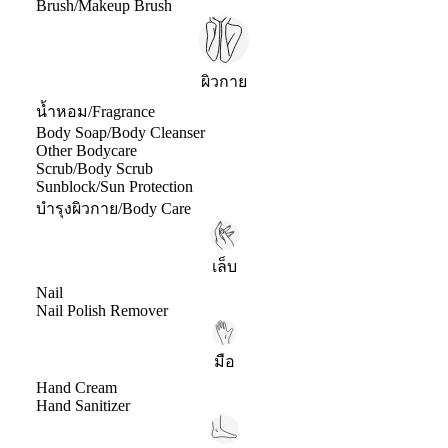
Brush/Makeup Brush
ผิวกาย
น้ำหอม/Fragrance
Body Soap/Body Cleanser
Other Bodycare
Scrub/Body Scrub
Sunblock/Sun Protection
บำรุงผิวกาย/Body Care
เล็บ
Nail
Nail Polish Remover
มือ
Hand Cream
Hand Sanitizer