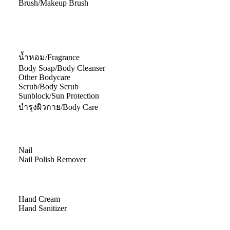
Brush/Makeup Brush
น้ำหอม/Fragrance
Body Soap/Body Cleanser
Other Bodycare
Scrub/Body Scrub
Sunblock/Sun Protection
บำรุงผิวกาย/Body Care
Nail
Nail Polish Remover
Hand Cream
Hand Sanitizer