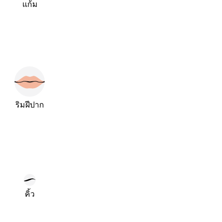
แก้ม
ริมฝีปาก
คิ้ว