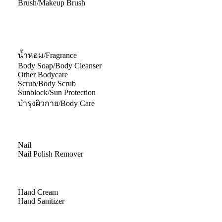
Brush/Makeup Brush
น้ำหอม/Fragrance
Body Soap/Body Cleanser
Other Bodycare
Scrub/Body Scrub
Sunblock/Sun Protection
บำรุงผิวกาย/Body Care
Nail
Nail Polish Remover
Hand Cream
Hand Sanitizer