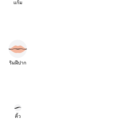
แก้ม
ริมฝีปาก
คิ้ว