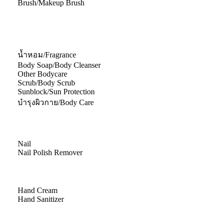
Brush/Makeup Brush
น้ำหอม/Fragrance
Body Soap/Body Cleanser
Other Bodycare
Scrub/Body Scrub
Sunblock/Sun Protection
บำรุงผิวกาย/Body Care
Nail
Nail Polish Remover
Hand Cream
Hand Sanitizer