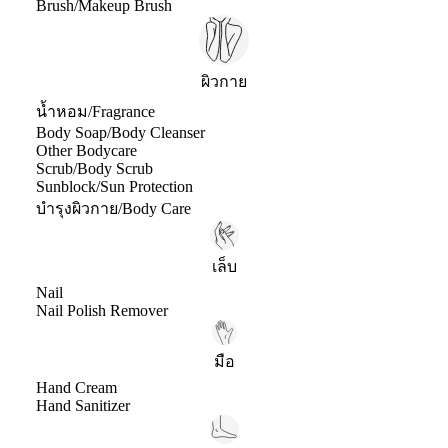
Brush/Makeup Brush
ผิวกาย
น้ำหอม/Fragrance
Body Soap/Body Cleanser
Other Bodycare
Scrub/Body Scrub
Sunblock/Sun Protection
บำรุงผิวกาย/Body Care
เล็บ
Nail
Nail Polish Remover
มือ
Hand Cream
Hand Sanitizer