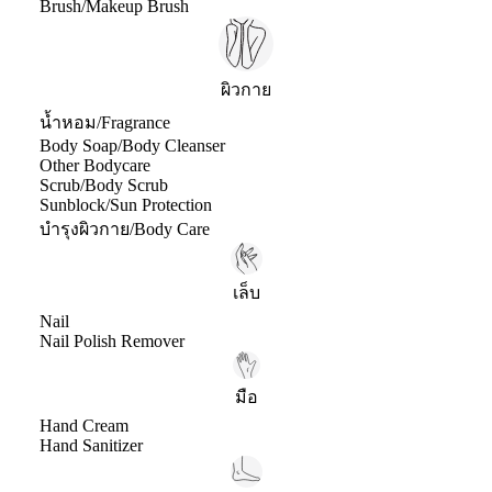
Brush/Makeup Brush
ผิวกาย
น้ำหอม/Fragrance
Body Soap/Body Cleanser
Other Bodycare
Scrub/Body Scrub
Sunblock/Sun Protection
บำรุงผิวกาย/Body Care
เล็บ
Nail
Nail Polish Remover
มือ
Hand Cream
Hand Sanitizer