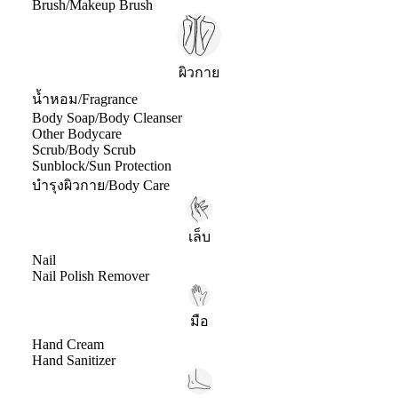
Brush/Makeup Brush
ผิวกาย
น้ำหอม/Fragrance
Body Soap/Body Cleanser
Other Bodycare
Scrub/Body Scrub
Sunblock/Sun Protection
บำรุงผิวกาย/Body Care
เล็บ
Nail
Nail Polish Remover
มือ
Hand Cream
Hand Sanitizer