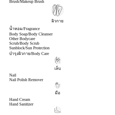
Brush/Makeup Brush
ผิวกาย
น้ำหอม/Fragrance
Body Soap/Body Cleanser
Other Bodycare
Scrub/Body Scrub
Sunblock/Sun Protection
บำรุงผิวกาย/Body Care
เล็บ
Nail
Nail Polish Remover
มือ
Hand Cream
Hand Sanitizer