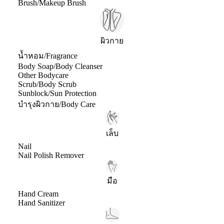
Brush/Makeup Brush
ผิวกาย
น้ำหอม/Fragrance
Body Soap/Body Cleanser
Other Bodycare
Scrub/Body Scrub
Sunblock/Sun Protection
บำรุงผิวกาย/Body Care
เล็บ
Nail
Nail Polish Remover
มือ
Hand Cream
Hand Sanitizer