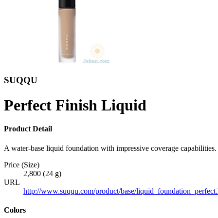
SUQQU
Perfect Finish Liquid
Product Detail
A water-base liquid foundation with impressive coverage capabilities. 
Price (Size)
2,800 (24 g)
URL
http://www.suqqu.com/product/base/liquid_foundation_perfect
Colors