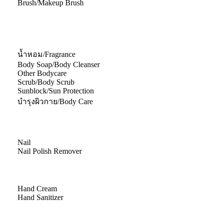
Brush/Makeup Brush
น้ำหอม/Fragrance
Body Soap/Body Cleanser
Other Bodycare
Scrub/Body Scrub
Sunblock/Sun Protection
บำรุงผิวกาย/Body Care
Nail
Nail Polish Remover
Hand Cream
Hand Sanitizer