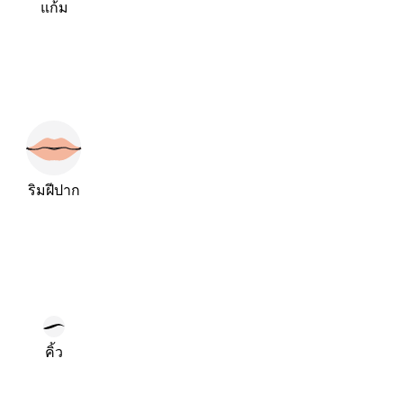
แก้ม
ริมฝีปาก
คิ้ว