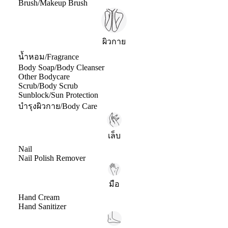
Brush/Makeup Brush
ผิวกาย
น้ำหอม/Fragrance
Body Soap/Body Cleanser
Other Bodycare
Scrub/Body Scrub
Sunblock/Sun Protection
บำรุงผิวกาย/Body Care
เล็บ
Nail
Nail Polish Remover
มือ
Hand Cream
Hand Sanitizer