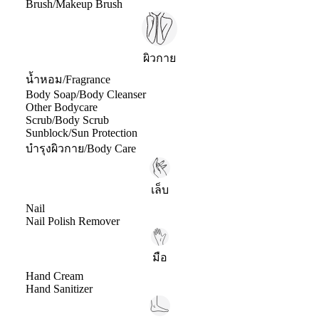
Brush/Makeup Brush
ผิวกาย
น้ำหอม/Fragrance
Body Soap/Body Cleanser
Other Bodycare
Scrub/Body Scrub
Sunblock/Sun Protection
บำรุงผิวกาย/Body Care
เล็บ
Nail
Nail Polish Remover
มือ
Hand Cream
Hand Sanitizer