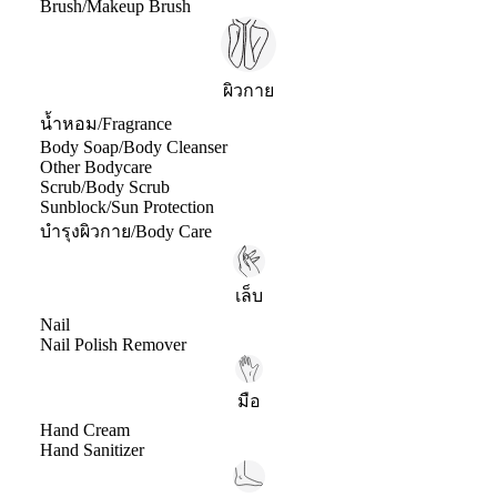
Brush/Makeup Brush
ผิวกาย
น้ำหอม/Fragrance
Body Soap/Body Cleanser
Other Bodycare
Scrub/Body Scrub
Sunblock/Sun Protection
บำรุงผิวกาย/Body Care
เล็บ
Nail
Nail Polish Remover
มือ
Hand Cream
Hand Sanitizer