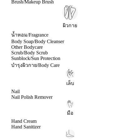
Brush/Makeup Brush
ผิวกาย
น้ำหอม/Fragrance
Body Soap/Body Cleanser
Other Bodycare
Scrub/Body Scrub
Sunblock/Sun Protection
บำรุงผิวกาย/Body Care
เล็บ
Nail
Nail Polish Remover
มือ
Hand Cream
Hand Sanitizer