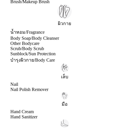
Brush/Makeup Brush
ผิวกาย
น้ำหอม/Fragrance
Body Soap/Body Cleanser
Other Bodycare
Scrub/Body Scrub
Sunblock/Sun Protection
บำรุงผิวกาย/Body Care
เล็บ
Nail
Nail Polish Remover
มือ
Hand Cream
Hand Sanitizer