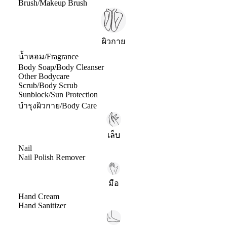
Brush/Makeup Brush
ผิวกาย
น้ำหอม/Fragrance
Body Soap/Body Cleanser
Other Bodycare
Scrub/Body Scrub
Sunblock/Sun Protection
บำรุงผิวกาย/Body Care
เล็บ
Nail
Nail Polish Remover
มือ
Hand Cream
Hand Sanitizer