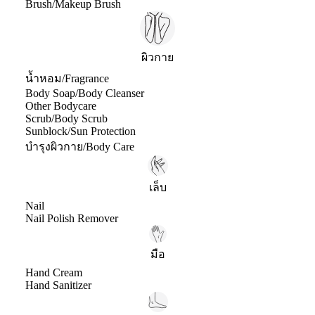
Brush/Makeup Brush
ผิวกาย
น้ำหอม/Fragrance
Body Soap/Body Cleanser
Other Bodycare
Scrub/Body Scrub
Sunblock/Sun Protection
บำรุงผิวกาย/Body Care
เล็บ
Nail
Nail Polish Remover
มือ
Hand Cream
Hand Sanitizer