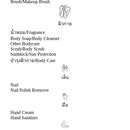
Brush/Makeup Brush
ผิวกาย
น้ำหอม/Fragrance
Body Soap/Body Cleanser
Other Bodycare
Scrub/Body Scrub
Sunblock/Sun Protection
บำรุงผิวกาย/Body Care
เล็บ
Nail
Nail Polish Remover
มือ
Hand Cream
Hand Sanitizer