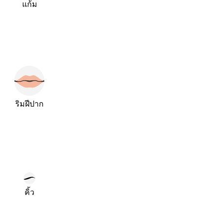
แก้ม
ริมฝีปาก
คิ้ว