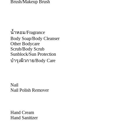
Brush/Makeup Brush
น้ำหอม/Fragrance
Body Soap/Body Cleanser
Other Bodycare
Scrub/Body Scrub
Sunblock/Sun Protection
บำรุงผิวกาย/Body Care
Nail
Nail Polish Remover
Hand Cream
Hand Sanitizer