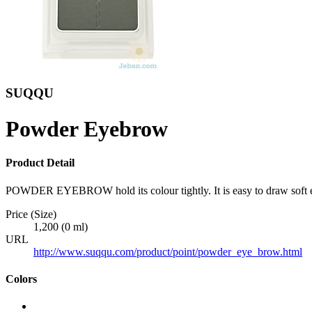
SUQQU
Powder Eyebrow
Product Detail
POWDER EYEBROW hold its colour tightly. It is easy to draw soft exp
Price (Size)
1,200 (0 ml)
URL
http://www.suqqu.com/product/point/powder_eye_brow.html
Colors